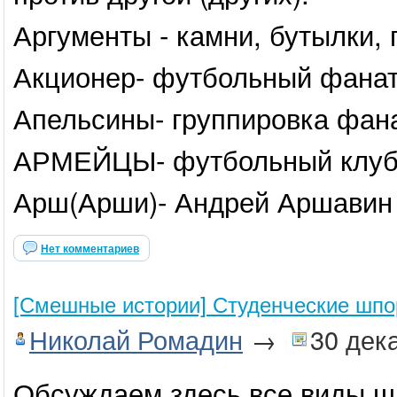
Аргументы - камни, бутылки, п
Акционер- футбольный фанат
Апельсины- группировка фан
АРМЕЙЦЫ- футбольный клуб
Арш(Арши)- Андрей Аршавин 
Нет комментариев
[Смешные истории] Студенческие шп
Николай Ромадин
→
30 дек
Обсуждаем здесь все виды ш